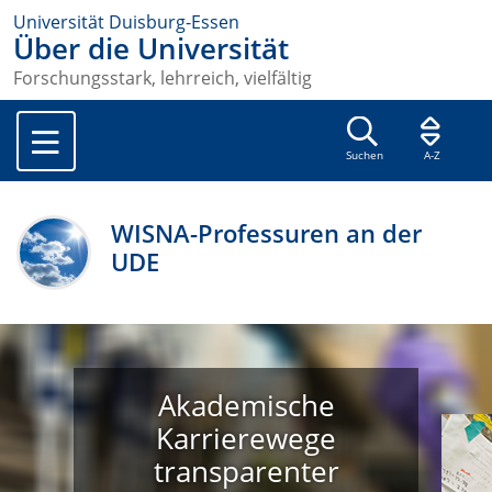
Universität Duisburg-Essen
Über die Universität
Forschungsstark, lehrreich, vielfältig
Suchen
A-Z
WISNA-Professuren an der
UDE
Akademische
Karrierewege
transparenter