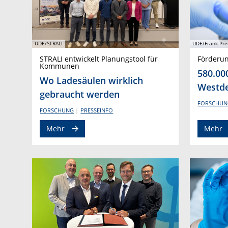
UDE/STRALI
UDE/Frank Pre
STRALI entwickelt Planungstool für
Förderu
Kommunen
580.00
Wo Ladesäulen wirklich
Westde
gebraucht werden
FORSCHUN
FORSCHUNG
PRESSEINFO
Mehr
Mehr