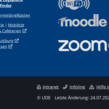
finder
erminbriefkästen
tle
|
Mobilität
 Cafeterien
uisburg
ssen
Intranet
Infoline
Hilfe 
© UDE
Letzte Änderung: 24.07.20