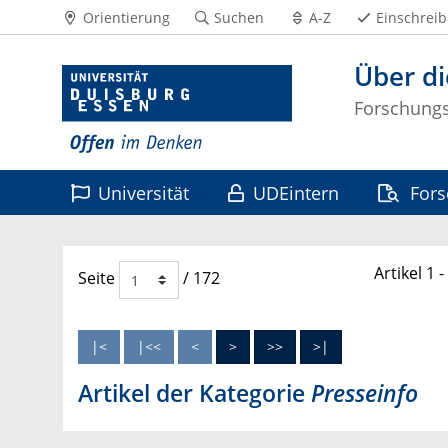
Orientierung
Suchen
A-Z
Einschrei
Über di
Forschungss
Universität
UDEintern
For
Leben
Artikel 1 
Seite
/ 172
Artikel der Kategorie
Presseinfo