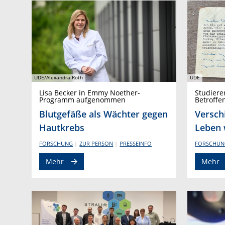
UDE/Alexandra Roth
UDE
Lisa Becker in Emmy Noether-
Studiere
Programm aufgenommen
Betroffe
Blutgefäße als Wächter gegen
Versch
Hautkrebs
Leben 
FORSCHUNG
ZUR PERSON
PRESSEINFO
FORSCHUN
Mehr
Mehr