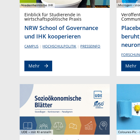
Niederrheinische IHK
Microgen - st
Einblick für Studierende in
Veröffen
wirtschaftspolitische Praxis
Communi
NRW School of Governance
Placeb
und IHK kooperieren
beruht
neuro
CAMPUS
HOCHSCHULPOLITIK
PRESSEINFO
FORSCHUN
Mehr
Mehr
UDE – mit KI erstellt
Coloures-Pic -