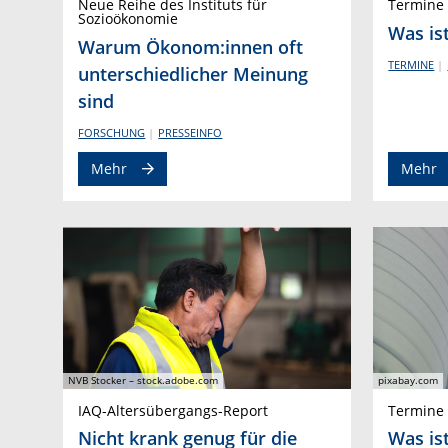
Neue Reihe des Instituts für
Termine 
Sozioökonomie
Was ist
Warum Ökonom:innen oft
TERMINE
unterschiedlicher Meinung
sind
FORSCHUNG
PRESSEINFO
Mehr
Mehr
NVB Stocker – stock.adobe.com
pixabay.com
IAQ-Altersübergangs-Report
Termine 
Nicht krank genug für die
Was ist