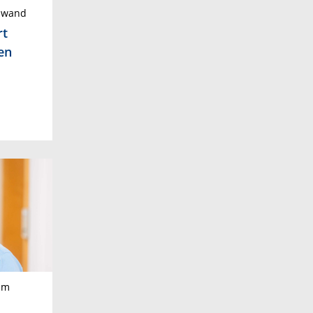
inwand
rt
en
am