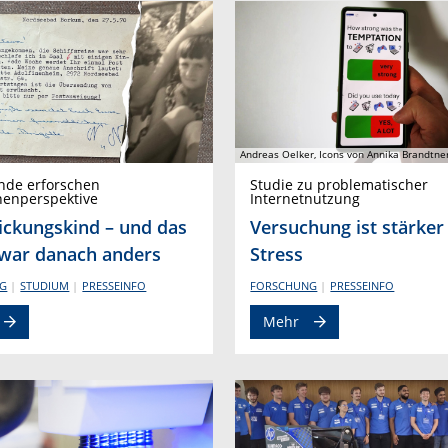
Andreas Oelker, Icons von Annika Brandtne
nde erforschen
Studie zu problematischer
nenperspektive
Internetnutzung
ickungskind – und das
Versuchung ist stärker 
war danach anders
Stress
G
STUDIUM
PRESSEINFO
FORSCHUNG
PRESSEINFO
Mehr