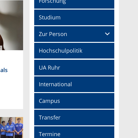
Forschung
Studium
Zur Person
r
Hochschulpolitik
UA Ruhr
als
International
Campus
Transfer
Termine