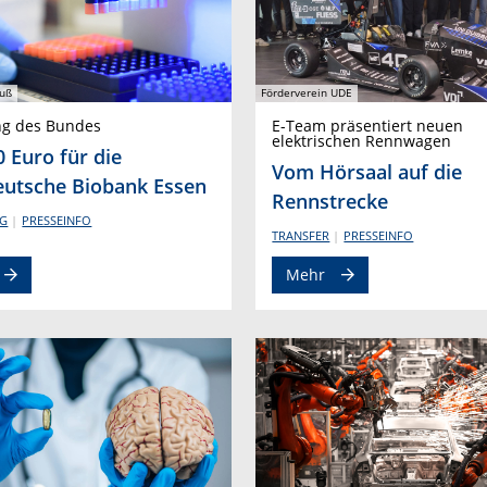
uß
Förderverein UDE
ng des Bundes
E-Team präsentiert neuen
elektrischen Rennwagen
0 Euro für die
Vom Hörsaal auf die
utsche Biobank Essen
Rennstrecke
G
PRESSEINFO
TRANSFER
PRESSEINFO
Mehr