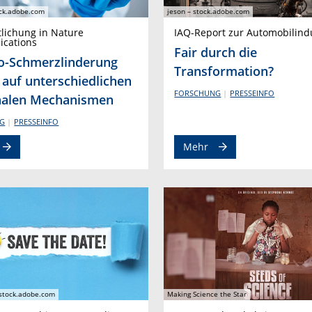
ock.adobe.com
jeson – stock.adobe.com
tlichung in Nature
IAQ-Report zur Automobilind
cations
Fair durch die
o-Schmerzlinderung
Transformation?
 auf unterschiedlichen
FORSCHUNG
PRESSEINFO
nalen Mechanismen
G
PRESSEINFO
Mehr
 stock.adobe.com
Making Science the Star