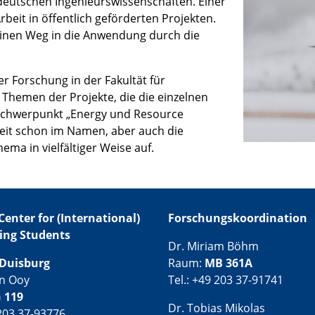
 deutschen Ingenieurswissenschaften. Einer
beit in öffentlich geförderten Projekten.
seinen Weg in die Anwendung durch die
er Forschung in der Fakultät für
n Themen der Projekte, die die einzelnen
tsschwerpunkt „Energy und Resource
keit schon im Namen, aber auch die
ma in vielfältiger Weise auf.
Center for (International)
Forschungskoordination
ing Students
Dr. Miriam Böhm
Duisburg
Raum:
MB 361A
an Ooy
Tel.: +49 203 37-91741
 119
Dr. Tobias Mikolas
 203 37-93776