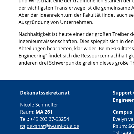
und Wirtschaft eine der traditionellen Stärken der
der wichtigsten Transferwege ist die gemeinsame Ar
Aber der Ideenreichtum der Fakultät findet auch 
Ausgründung von Unternehmen.
Nachhaltigkeit ist heute einer der großen Treiber d
Ingenieurswissenschaften. Dies spiegelt sich in de
Abteilungen bearbeiten, klar wider. Beim Fakultä
Engineering“ findet sich die Ressourcennachhaltig
anderen drei Schwerpunkte greifen dieses große The
Dekanatssekretariat
Support 
Engineer
Nicole Schmelter
Raum:
MA 261
Campus 
Tel.: +49 203 37-93254
Evelyn v
dekanat@iw.uni-due.de
Raum:
SG
Tel.: +49