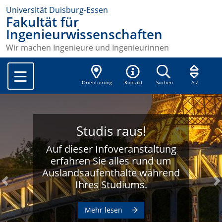
Universität Duisburg-Essen
Fakultät für
Ingenieurwissenschaften
Wir machen Ingenieure und Ingenieurinnen
Orientierung
Kontakt
Suchen
A-Z
Studis raus!
Auf dieser Infoveranstaltung
erfahren Sie alles rund um
Auslandsaufenthalte während
Ihres Studiums.
Previous
N
Mehr lesen