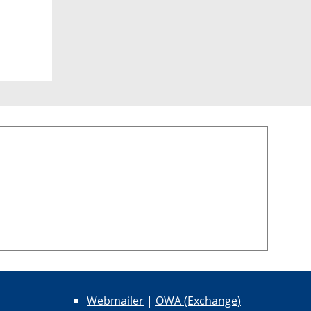
Webmailer
|
OWA (Exchange)