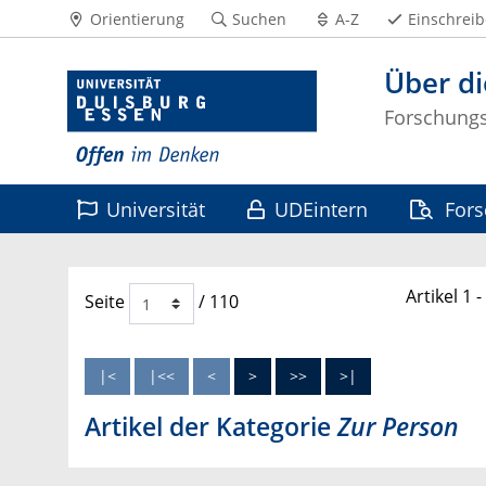
Orientierung
Suchen
A-Z
Einschrei
Über di
Forschungss
Universität
UDEintern
For
Leben
Artikel 1 
Seite
/ 110
Artikel der Kategorie
Zur Person