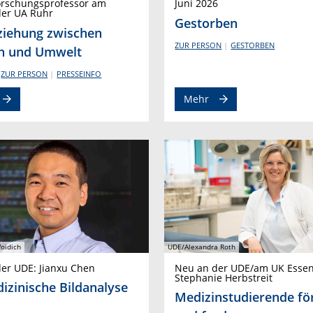
orschungsprofessor am
Juni 2026
der UA Ruhr
Gestorben
ziehung zwischen
ZUR PERSON
GESTORBEN
h und Umwelt
ZUR PERSON
PRESSEINFO
Mehr
oidich
UDE/Alexandra Roth
er UDE: Jianxu Chen
Neu an der UDE/am UK Essen
Stephanie Herbstreit
izinische Bildanalyse
Medizinstudierende fö