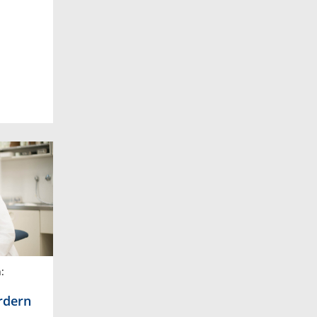
:
rdern