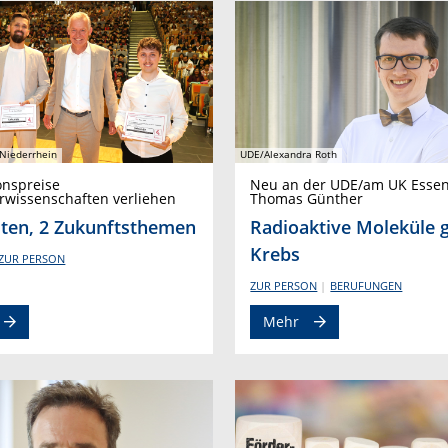
Niederrhein
UDE/Alexandra Roth
onspreise
Neu an der UDE/am UK Essen
rwissenschaften verliehen
Thomas Günther
iten, 2 Zukunftsthemen
Radioaktive Moleküle 
Krebs
ZUR PERSON
ZUR PERSON
BERUFUNGEN
Mehr