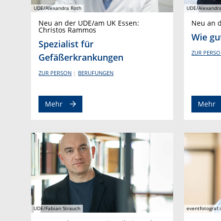
UDE/Alexandra Roth
UDE/Alexandra
Neu an der UDE/am UK Essen:
Neu an d
Christos Rammos
Wie gu
Spezialist für
ZUR PERS
Gefäßerkrankungen
ZUR PERSON
BERUFUNGEN
Mehr
Mehr
UDE/Fabian Strauch
eventfotograf.