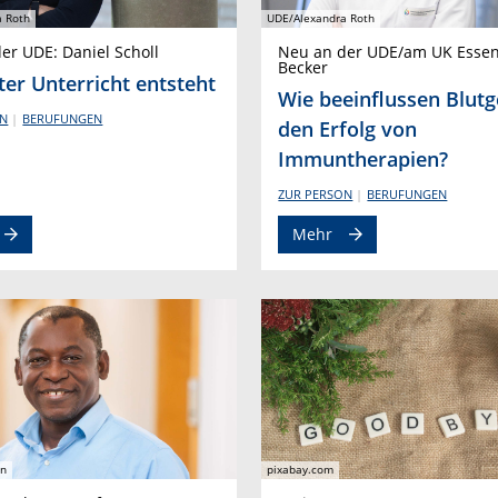
 Roth
UDE/Alexandra Roth
er UDE: Daniel Scholl
Neu an der UDE/am UK Essen:
Becker
ter Unterricht entsteht
Wie beeinflussen Blut
ON
BERUFUNGEN
den Erfolg von
Immuntherapien?
ZUR PERSON
BERUFUNGEN
Mehr
in
pixabay.com