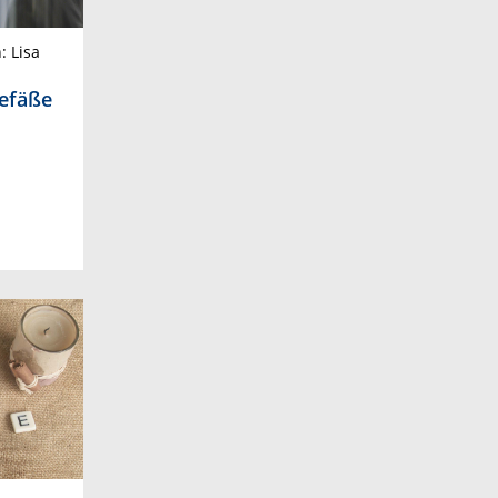
 Lisa
gefäße