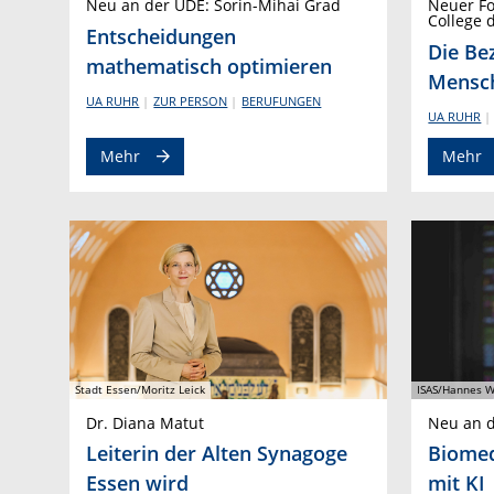
Neu an der UDE: Sorin-Mihai Grad
Neuer F
College 
Entscheidungen
Die Be
mathematisch optimieren
Mensc
UA RUHR
ZUR PERSON
BERUFUNGEN
UA RUHR
Mehr
Mehr
Stadt Essen/Moritz Leick
ISAS/Hannes W
Dr. Diana Matut
Neu an d
Leiterin der Alten Synagoge
Biomed
Essen wird
mit KI