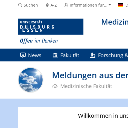
Suchen
A-Z
Informationen für...
D
Medizin
News
Fakultät
Forschung &
Wissens- & Technologietransfer
K
Meldungen aus der
Medizinische Fakultät
Willkommen in uns