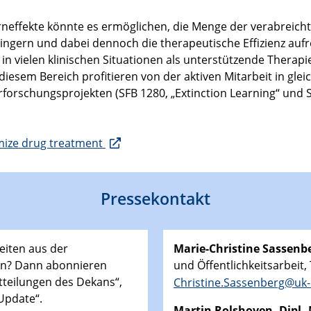
rneffekte könnte es ermöglichen, die Menge der verabreicht
ern und dabei dennoch die therapeutische Effizienz aufrec
n vielen klinischen Situationen als unterstützende Therapi
iesem Bereich profitieren von der aktiven Mitarbeit in gle
orschungsprojekten (SFB 1280, „Extinction Learning“ und S
imize drug treatment
Pressekontakt
eiten aus der
Marie-Christine Sassenbe
den? Dann abonnieren
und Öffentlichkeitsarbeit,
tteilungen des Dekans“,
Christine.Sassenberg@uk-
Update“.
Martin
Rolshoven, Dipl.