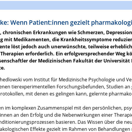
ke: Wenn Patient:innen gezielt pharmakolog
n, chronischen Erkrankungen wie Schmerzen, Depressio
ung mit Medikamenten, die Krankheitssymptome reduzier
ente löst jedoch auch unerwünschte, teilweise erhebli
Therapien erforderlich. Ein erfolgversprechender Weg kö
enschaftler der Medizinischen Fakultät der Universität
ce.
hedlowski vom Institut für Medizinische Psychologie und Ve
igenen tierexperimentellen Forschungsbefunden, Studien a
nprotokollen, mit denen es gelingen kann, gelernte pharma
nen im komplexen Zusammenspiel mit den persönlichen, ps
nt:innen an den Erfolg und die Nebenwirkungen einer Thera
nditionierungsprozessen basieren. Das Wissen über die ne
kologischen Effekte gezielt im Rahmen von Behandlungen nu