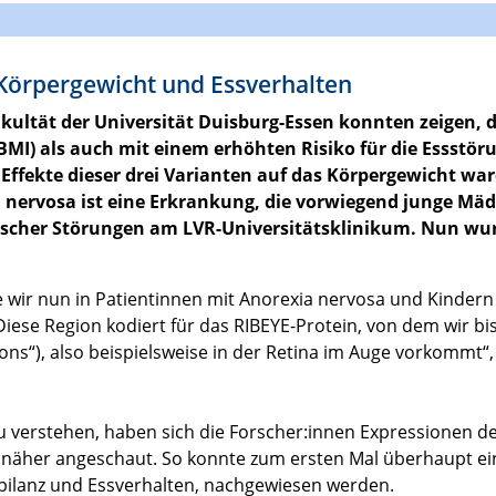
Körpergewicht und Essverhalten
kultät der Universität Duisburg-Essen konnten zeigen, 
MI) als auch mit einem erhöhten Risiko für die Essstö
Effekte dieser drei Varianten auf das Körpergewicht war
nervosa ist eine Erkrankung, die vorwiegend junge Mädch
hischer Störungen am LVR-Universitätsklinikum. Nun wurd
die wir nun in Patientinnen mit Anorexia nervosa und Kinde
 Diese Region kodiert für das RIBEYE-Protein, von dem wir b
s“), also beispielsweise in der Retina im Auge vorkommt“, e
erstehen, haben sich die Forscher:innen Expressionen des
n näher angeschaut. So konnte zum ersten Mal überhaupt e
ebilanz und Essverhalten, nachgewiesen werden.