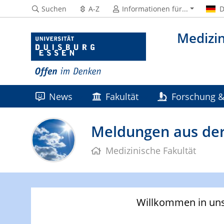
Suchen
A-Z
Informationen für...
D
Medizin
News
Fakultät
Forschung &
Wissens- & Technologietransfer
K
Meldungen aus der
Medizinische Fakultät
Willkommen in uns