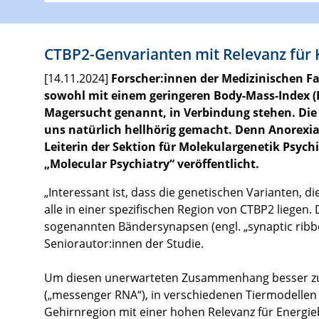
CTBP2-Genvarianten mit Relevanz für 
[14.11.2024]
Forscher:innen der Medizinischen Fa
sowohl mit einem geringeren Body-Mass-Index (B
Magersucht genannt, in Verbindung stehen. Die 
uns natürlich hellhörig gemacht. Denn Anorexia 
Leiterin der Sektion für Molekulargenetik Psyc
„Molecular Psychiatry“ veröffentlicht.
„Interessant ist, dass die genetischen Varianten, 
alle in einer spezifischen Region von CTBP2 liegen.
sogenannten Bändersynapsen (engl. „synaptic ribbon
Seniorautor:innen der Studie.
Um diesen unerwarteten Zusammenhang besser zu v
(„messenger RNA“), in verschiedenen Tiermodelle
Gehirnregion mit einer hohen Relevanz für Energi