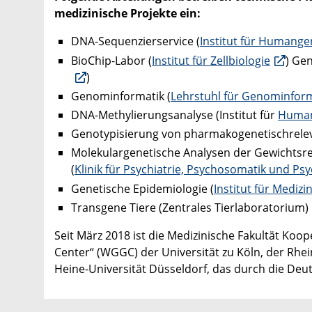
medizinische Projekte ein:
DNA-Sequenzierservice (
Institut für Humange
BioChip-Labor (
Institut für Zellbiologie
) Ge
)
Genominformatik (
Lehrstuhl für Genominfor
DNA-Methylierungsanalyse (Institut für
Human
Genotypisierung von pharmakogenetischrelev
Molekulargenetische Analysen der Gewichtsre
(
Klinik für Psychiatrie, Psychosomatik und Ps
Genetische Epidemiologie (
Institut für Mediz
Transgene Tiere (Zentrales Tierlaboratorium)
Seit März 2018 ist die Medizinische Fakultät 
Center“ (WGGC) der Universität zu Köln, der Rhei
Heine-Universität Düsseldorf, das durch die Deu