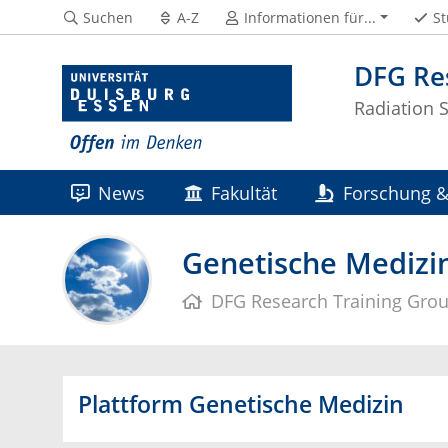
Suchen
A-Z
Informationen für...
St
DFG Re
Radiation 
News
Fakultät
Forschung &
Wissens- & Technologietransfer
K
Genetische Medizi
DFG Research Training Gro
Plattform Genetische Medizin