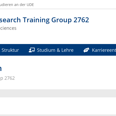
udieren an der UDE
search Training Group 2762
Sciences
 Struktur
Studium & Lehre
Karriereent
liniken & Institute
n
up 2762