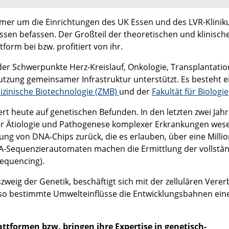
mmer um die Einrichtungen des UK Essen und des LVR-Klinik
sen befassen. Der Großteil der theoretischen und klinisch
form bei bzw. profitiert von ihr.
 der Schwerpunkte Herz-Kreislauf, Onkologie, Transplantatio
tzung gemeinsamer Infrastruktur unterstützt. Es besteht e
izinische Biotechnologie (ZMB)
und der
Fakultät für Biologie
rt heute auf genetischen Befunden. In den letzten zwei Jah
er Ätiologie und Pathogenese komplexer Erkrankungen wese
klung von DNA-Chips zurück, die es erlauben, über eine Milli
-Sequenzierautomaten machen die Ermittlung der vollstä
equencing).
zweig der Genetik, beschäftigt sich mit der zellulären Vere
ieso bestimmte Umwelteinflüsse die Entwicklungsbahnen ein
ttformen bzw. bringen ihre Expertise in genetisch-