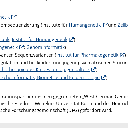
netik
)
nomsequenzierung (Institute für
Humangenetik
und
Zellb
matik
,
Institut für Humangenetik
)
genetik
;
Genominformatik
)
anten Sequenzvarianten (
Institut für Pharmakogenetik
)
gulation und bei kinder- und jugendpsychiatrischen Störu
ychotherapie des Kindes- und Jugendalters
)
inische Informatik, Biometrie und Epidemiologie
)
Kooperationspartner des neu gegründeten „West German Gen
nische Friedrich-Wilhelms-Universität Bonn und der Heinric
tsche Forschungsgemeinschaft (DFG) gefördert wird.