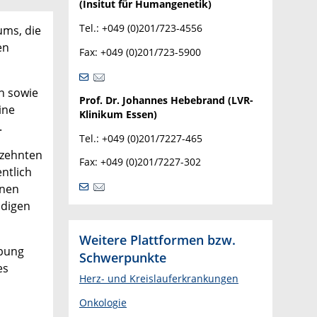
(Insitut für Humangenetik)
Tel.: +049 (0)201/723-4556
ums, die
en
Fax: +049 (0)201/723-5900
n sowie
Prof. Dr. Johannes Hebebrand (LVR-
ine
Klinikum Essen)
.
Tel.: +049 (0)201/7227-465
rzehnten
Fax: +049 (0)201/7227-302
ntlich
onen
ndigen
Weitere Plattformen bzw.
rbung
Schwerpunkte
es
Herz- und Kreislauferkrankungen
Onkologie