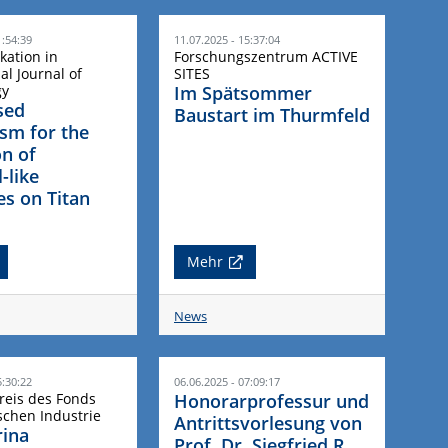
1:54:39
11.07.2025 - 15:37:04
kation in
Forschungszentrum ACTIVE
al Journal of
SITES
gy
Im Spätsommer
sed
Baustart im Thurmfeld
sm for the
n of
-like
es on Titan
Mehr
News
5:30:22
06.06.2025 - 07:09:17
eis des Fonds
Honorarprofessur und
chen Industrie
Antrittsvorlesung von
rina
Prof. Dr. Siegfried R.