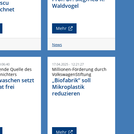
scu
Waldvogel
ichnet
Mehr
News
0:06:40
17.04.2025 - 12:21:27
ende Quelle des
Millionen-Förderung durch
nichters
VolkswagenStiftung
aschen setzt
„Biofabrik“ soll
t frei
Mikroplastik
reduzieren
Mehr