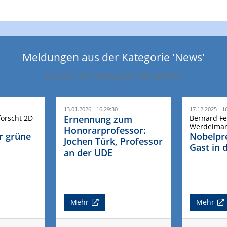
Meldungen aus der Kategorie 'News'
(zurück zur Kategorie 'Aktuelles')
13.01.2026 - 16:29:30
17.12.2025 - 1
forscht 2D-
Ernennung zum
Bernard Fe
Werdelman
Honorarprofessor:
r grüne
Nobelpre
Jochen Türk, Professor
Gast in 
an der UDE
Mehr
Mehr