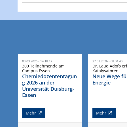
03.03.2026 - 14:18:17
27.01.2026 - 08:34:40
300 Teilnehmende am
Dr. Laud Adofo er
Campus Essen
Katalysatoren
Chemiedozententagun
Neue Wege fü
g 2026 an der
Energie
Universität Duisburg-
Essen
Mehr
Mehr