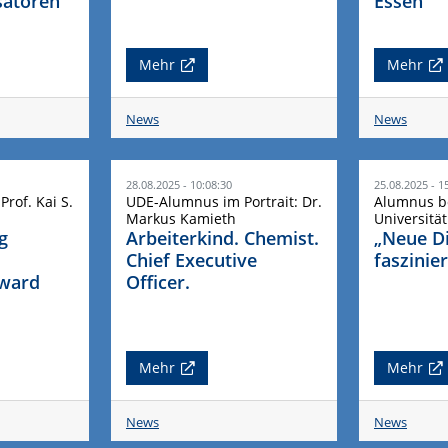
satoren
Essen
Mehr
Mehr
News
News
28.08.2025 - 10:08:30
25.08.2025 - 1
rof. Kai S.
UDE-Alumnus im Portrait: Dr.
Alumnus b
Markus Kamieth
Universitä
g
Arbeiterkind. Chemist.
„Neue D
Chief Executive
faszinie
Award
Officer.
Mehr
Mehr
News
News