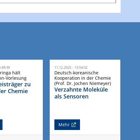
6:49:39
11.12.2025 - 13:54:32
ringa hält
Deutsch-koreanische
n-Vorlesung
Kooperation in der Chemie
isträger zu
(Prof. Dr. Jochen Niemeyer)
Verzahnte Moleküle
der Chemie
als Sensoren
Mehr