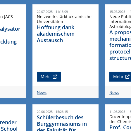
22.07.2025 - 11:15:09
15.07.2025 - 1
in JACS
Netzwerk stärkt ukrainische
Neue Publi
Universitäten
Internation
Hoffnung dank
Astrobiolo
alysator
A propo
akademischem
mechani
Austausch
icklung
formatio
protocell
structur
Mehr
Mehr
News
News
20.06.2025 - 15:26:15
11.06.2025 - 1
Schülerbesuch des
Dozentenpr
erender
der Chemis
Burggymnasiums in
Prof. Co
 School
der Fakultät für