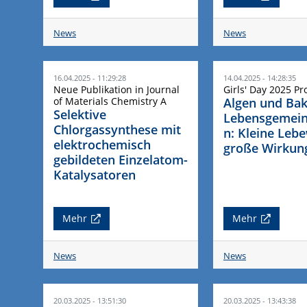
News
News
16.04.2025 - 11:29:28
14.04.2025 - 14:28:35
Neue Publikation in Journal
Girls' Day 2025 Pr
of Materials Chemistry A
Algen und Bak
Selektive
Lebensgemein
Chlorgassynthese mit
n: Kleine Leb
elektrochemisch
große Wirkun
gebildeten Einzelatom-
Katalysatoren
Mehr
Mehr
News
News
20.03.2025 - 13:51:30
20.03.2025 - 13:43:38