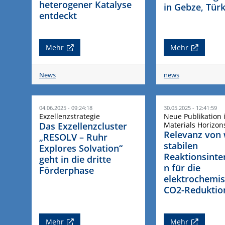
heterogener Katalyse
in Gebze, Türk
entdeckt
Mehr
Mehr
News
news
04.06.2025 - 09:24:18
30.05.2025 - 12:41:59
Exzellenzstrategie
Neue Publikation 
Das Exzellenzcluster
Materials Horizon
Relevanz von
„RESOLV – Ruhr
stabilen
Explores Solvation“
Reaktionsinte
geht in die dritte
n für die
Förderphase
elektrochemi
CO2-Reduktio
Mehr
Mehr