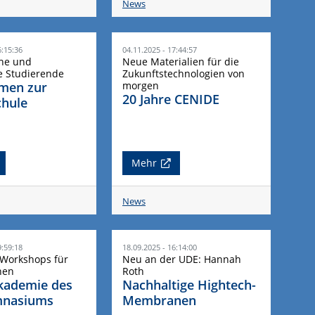
News
6:15:36
04.11.2025 - 17:44:57
che und
Neue Materialien für die
e Studierende
Zukunftstechnologien von
men zur
morgen
20 Jahre CENIDE
chule
Mehr
News
9:59:18
18.09.2025 - 16:14:00
 Workshops für
Neu an der UDE: Hannah
nen
Roth
kademie des
Nachhaltige Hightech-
mnasiums
Membranen