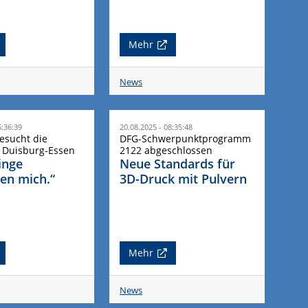
Mehr
News
5:36:39
20.08.2025 - 08:35:48
esucht die
DFG-Schwerpunktprogramm
t Duisburg-Essen
2122 abgeschlossen
inge
Neue Standards für
ren mich.“
3D-Druck mit Pulvern
Mehr
News