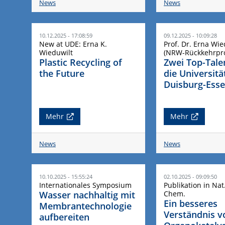
News
News
10.12.2025 - 17:08:59
09.12.2025 - 10:09:28
New at UDE: Erna K.
Prof. Dr. Erna Wie
Wieduwilt
(NRW-Rückkehrp
Plastic Recycling of
Zwei Top-Tale
the Future
die Universitä
Duisburg-Ess
Mehr
Mehr
News
News
10.10.2025 - 15:55:24
02.10.2025 - 09:09:50
Internationales Symposium
Publikation in Nat
Wasser nachhaltig mit
Chem.
Ein besseres
Membrantechnologie
Verständnis v
aufbereiten