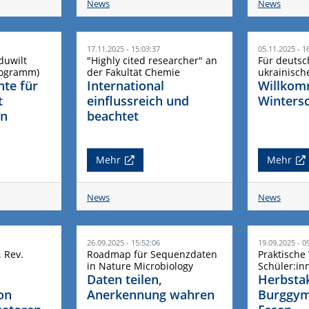
News
News
17.11.2025 - 15:03:37
05.11.2025 - 1
duwilt
"Highly cited researcher" an
Für deuts
rogramm)
der Fakultät Chemie
ukrainisch
nte für
International
Willkom
t
einflussreich und
Winters
en
beachtet
Mehr
Mehr
News
News
26.09.2025 - 15:52:06
19.09.2025 - 0
. Rev.
Roadmap für Sequenzdaten
Praktische
in Nature Microbiology
Schüler:in
Daten teilen,
Herbsta
on
Anerkennung wahren
Burggy