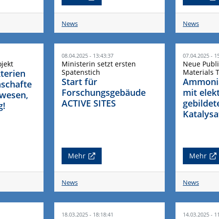
News
News
08.04.2025 - 13:43:37
07.04.2025 - 1
ojekt
Ministerin setzt ersten
Neue Publi
terien
Spatenstich
Materials 
Start für
Ammoni
schafte
Forschungsgebäude
mit ele
ewesen,
ACTIVE SITES
gebildet
g!
Katalysa
Mehr
Mehr
News
News
18.03.2025 - 18:18:41
14.03.2025 - 1