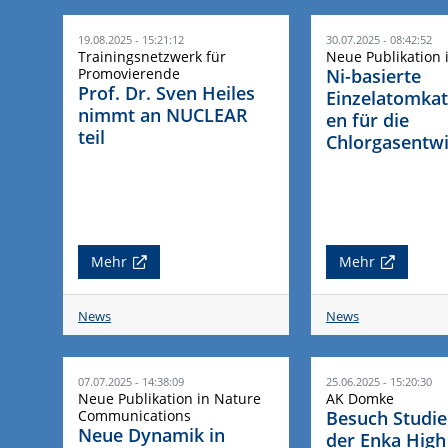
19.08.2025 - 15:21:12
30.07.2025 - 08:42:52
Trainingsnetzwerk für
Neue Publikation 
Promovierende
Ni-basierte
Prof. Dr. Sven Heiles
Einzelatomkat
nimmt an NUCLEAR
en für die
teil
Chlorgasentw
Mehr
Mehr
News
News
07.07.2025 - 14:38:09
25.06.2025 - 15:20:30
Neue Publikation in Nature
AK Domke
Communications
Besuch Studi
Neue Dynamik in
der Enka High