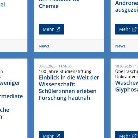
Androne
ei
Chemie
ausgeze
Mehr
Mehr
News
News
30.05.2025 - 11:56:36
19.05.2025 - 1
in
100 Jahre Studienstiftung
Überrasch
s
Einblick in die Welt der
Unkrautver
 weniger
Wäschew
Wissenschaft:
Glyphosa
Schüler:innen erleben
rmediate
Forschung hautnah
sche
n
Mehr
Mehr