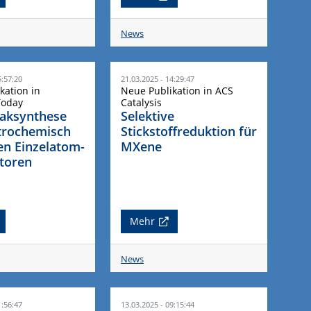
News
5:57:20
21.03.2025 - 14:29:47
kation in
Neue Publikation in ACS
Today
Catalysis
aksynthese
Selektive
ktrochemisch
Stickstoffreduktion für
en Einzelatom-
MXene
toren
Mehr
News
1:56:47
13.03.2025 - 09:15:44