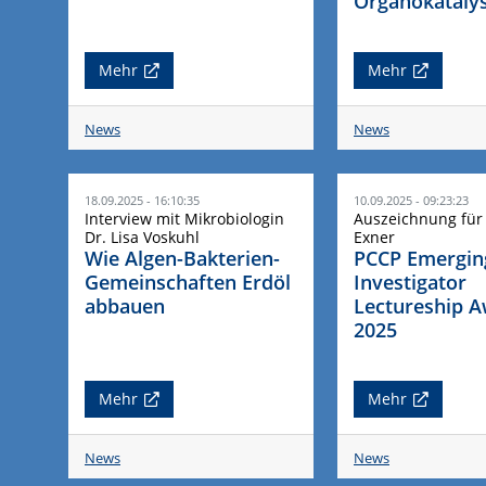
Organokataly
Mehr
Mehr
News
News
18.09.2025 - 16:10:35
10.09.2025 - 09:23:23
Interview mit Mikrobiologin
Auszeichnung für P
Dr. Lisa Voskuhl
Exner
Wie Algen-Bakterien-
PCCP Emergin
Gemeinschaften Erdöl
Investigator
abbauen
Lectureship 
2025
Mehr
Mehr
News
News