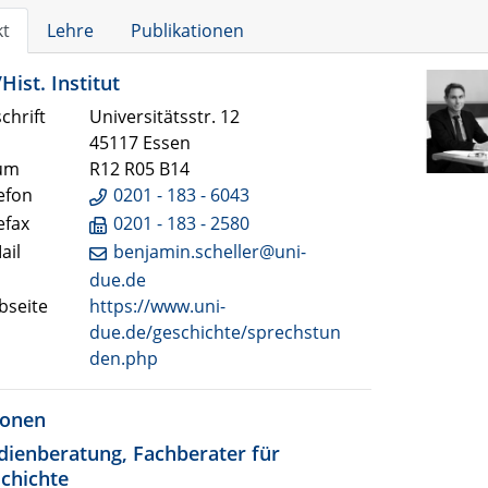
kt
Lehre
Publikationen
Hist. Institut
chrift
Universitätsstr. 12
45117 Essen
um
R12 R05 B14
efon
0201 - 183 - 6043
efax
0201 - 183 - 2580
ail
benjamin.scheller@uni-
due.de
seite
https://www.uni-
due.de/geschichte/sprechstun
den.php
ionen
dienberatung, Fachberater für
chichte