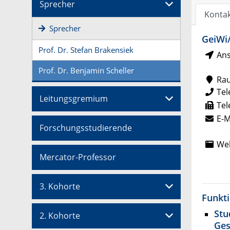
Sprecher
Konta
Sprecher
GeiWi/
Prof. Dr. Stefan Brakensiek
Ans
Prof. Dr. Benjamin Scheller
Ra
Tel
Leitungsgremium
Tel
E-M
Forschungsstudierende
Web
Mercator-Professor
3. Kohorte
Funkt
Stu
2. Kohorte
Ges