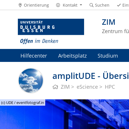
Orientierung
Kontakt
Suchen
Ein
ZIM
Zentrum fü
Hilfecenter
Arbeitsplatz
Studium
ZIM-Intranet
amplitUDE - Übersi
ZIM
eScience
HPC
(c) UDE / eventfotograf.in