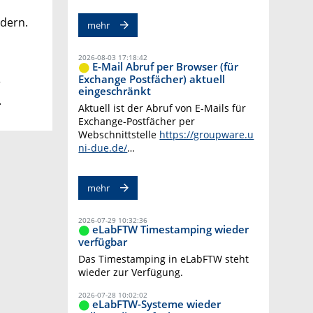
dern.
mehr
2026-08-03 17:18:42
E-Mail Abruf per Browser (für
Exchange Postfächer) aktuell
r
eingeschränkt
.
Aktuell ist der Abruf von E-Mails für
Exchange-Postfächer per
Webschnittstelle
https://groupware.u
ni-due.de/
…
mehr
2026-07-29 10:32:36
eLabFTW Timestamping wieder
verfügbar
Das Timestamping in eLabFTW steht
wieder zur Verfügung.
2026-07-28 10:02:02
eLabFTW-Systeme wieder