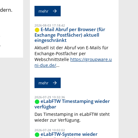
dern.
mehr
2026-08-03 17:18:42
E-Mail Abruf per Browser (für
Exchange Postfächer) aktuell
r
eingeschränkt
.
Aktuell ist der Abruf von E-Mails für
Exchange-Postfächer per
Webschnittstelle
https://groupware.u
ni-due.de/
…
mehr
2026-07-29 10:32:36
eLabFTW Timestamping wieder
verfügbar
Das Timestamping in eLabFTW steht
wieder zur Verfügung.
2026-07-28 10:02:02
eLabFTW-Systeme wieder