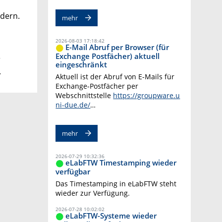
dern.
mehr
2026-08-03 17:18:42
E-Mail Abruf per Browser (für
Exchange Postfächer) aktuell
r
eingeschränkt
.
Aktuell ist der Abruf von E-Mails für
Exchange-Postfächer per
Webschnittstelle
https://groupware.u
ni-due.de/
…
mehr
2026-07-29 10:32:36
eLabFTW Timestamping wieder
verfügbar
Das Timestamping in eLabFTW steht
wieder zur Verfügung.
2026-07-28 10:02:02
eLabFTW-Systeme wieder