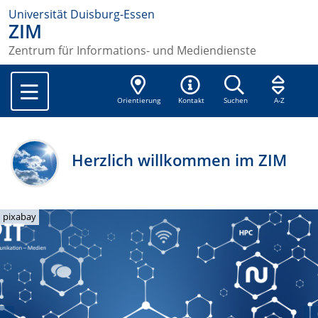
Universität Duisburg-Essen
ZIM
Zentrum für Informations- und Mediendienste
Orientierung
Kontakt
Suchen
A-Z
Herzlich willkommen im ZIM
pixabay