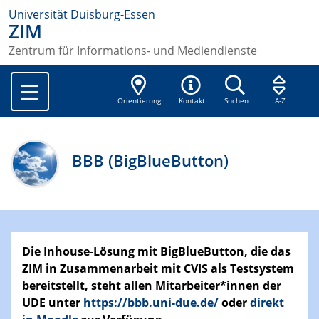
Universität Duisburg-Essen
ZIM
Zentrum für Informations- und Mediendienste
Orientierung
Kontakt
Suchen
A-Z
BBB (BigBlueButton)
Die Inhouse-Lösung mit BigBlueButton,
die das
ZIM in Zusammenarbeit mit CVIS als Testsystem
bereitstellt
, steht allen Mitarbeiter*innen der
UDE
unter
https://bbb.uni-due.de/
oder
direkt