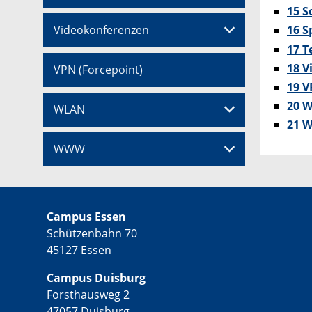
15 S
16 S
Videokonferenzen
17 T
18 V
VPN (Forcepoint)
19 V
20 
WLAN
21 
WWW
Campus Essen
Schützenbahn 70
45127 Essen
Campus Duisburg
Forsthausweg 2
47057 Duisburg