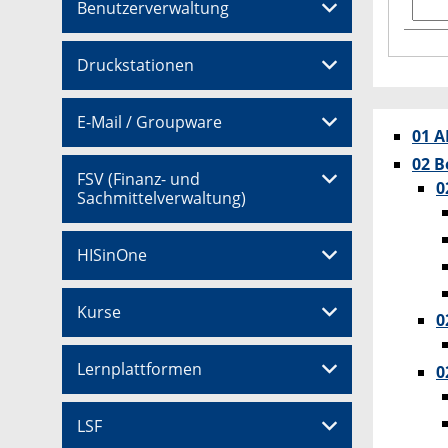
Benutzerverwaltung
Druckstationen
E-Mail / Groupware
01 A
02 B
FSV (Finanz- und
0
Sachmittelverwaltung)
HISinOne
Kurse
0
Lernplattformen
0
LSF