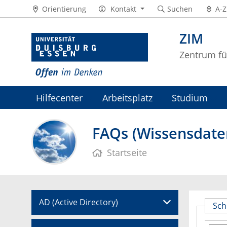
Orientierung
Kontakt
Suchen
A-Z
ZIM
Zentrum fü
Hilfecenter
Arbeitsplatz
Studium
ZIM-Intranet
FAQs (Wissensdat
Startseite
AD (Active Directory)