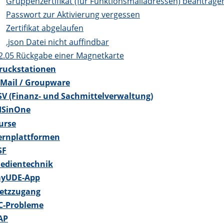
Gruppenzertifikat (für Funktionsmailadressen) beantrage
Passwort zur Aktivierung vergessen
Zertifikat abgelaufen
.json Datei nicht auffindbar
2.05 Rückgabe einer Magnetkarte
ruckstationen
-Mail / Groupware
SV (Finanz- und Sachmittelverwaltung)
ISinOne
urse
ernplattformen
SF
edientechnik
myUDE-App
etzzugang
C-Probleme
AP