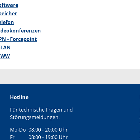
oftware
peicher
elefon
ideokonferenzen
PN - Forcepoint
WLAN
WWW
Hotline
Für technische Fragen und
Störungsmeldungen.
Mo-Do 08:00 - 20:00 Uhr
Fr 08:00 - 19:00 Uhr