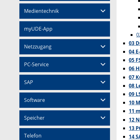
Medientechnik
myUDE-App
0
03 D
Netzzugang
04 E
05 F
PC-Service
06 H
07 K
SAP
08 L
09 L
Software
10 M
11 
Speicher
12 N
13 P
Telefon
14 S