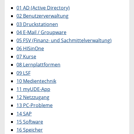
01 AD (Active Directory)
02 Benutzerverwaltung
03 Druckstationen
04 E-Mail / Groupware
05 FSV (Finanz- und Sachmittelverwaltung)
06 HISinOne
07 Kurse
08 Lernplattformen
09 LSF
10 Medientechnik
11 myUDE-App
12 Netzzugang
13 PC-Probleme
14 SAP
15 Software
16 Speicher