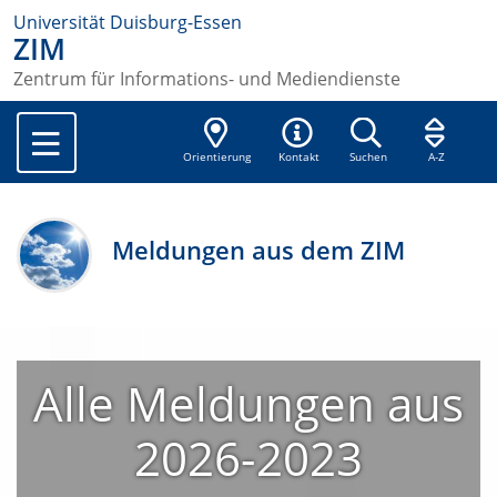
Universität Duisburg-Essen
ZIM
Zentrum für Informations- und Mediendienste
Orientierung
Kontakt
Suchen
A-Z
Meldungen aus dem ZIM
Alle Meldungen aus
2026-2023